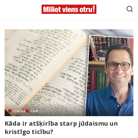
Liecība
Skat
Kāda ir atšķirība starp jūdaismu un
kristīgo ticību?